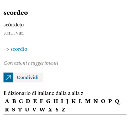
scordeo
scòr
|
de
|
o
s.m., var.
=>
scordio
Correzioni e suggerimenti
Condividi
Il dizionario di italiano dalla a alla z
A
B
C
D
E
F
G
H
I
J
K
L
M
N
O
P
Q
R
S
T
U
V
W
X
Y
Z