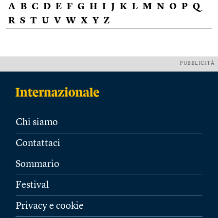
A
B
C
D
E
F
G
H
I
J
K
L
M
N
O
P
Q
R
S
T
U
V
W
X
Y
Z
PUBBLICITÀ
Chi siamo
Contattaci
Sommario
Festival
Privacy e cookie