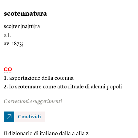
scotennatura
sco
|
ten
|
na
|
tù
|
ra
s.f.
av. 1873;
CO
1.
asportazione della cotenna
2.
lo scotennare come atto rituale di alcuni popoli
Correzioni e suggerimenti
Condividi
Il dizionario di italiano dalla a alla z