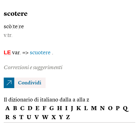
scotere
scò
|
te
|
re
v.tr.
LE
var. =>
scuotere
.
Correzioni e suggerimenti
Condividi
Il dizionario di italiano dalla a alla z
A
B
C
D
E
F
G
H
I
J
K
L
M
N
O
P
Q
R
S
T
U
V
W
X
Y
Z