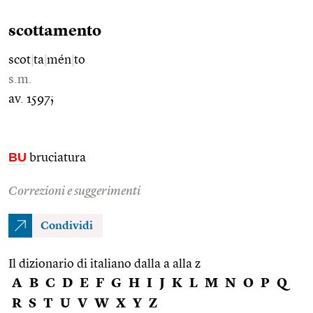
scottamento
scot
|
ta
|
mén
|
to
s.m.
av. 1597;
BU
bruciatura
Correzioni e suggerimenti
Condividi
Il dizionario di italiano dalla a alla z
A
B
C
D
E
F
G
H
I
J
K
L
M
N
O
P
Q
R
S
T
U
V
W
X
Y
Z