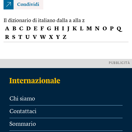
Condividi
Il dizionario di italiano dalla a alla z
A
B
C
D
E
F
G
H
I
J
K
L
M
N
O
P
Q
R
S
T
U
V
W
X
Y
Z
PUBBLICITÀ
Chi siamo
Contattaci
Sommario