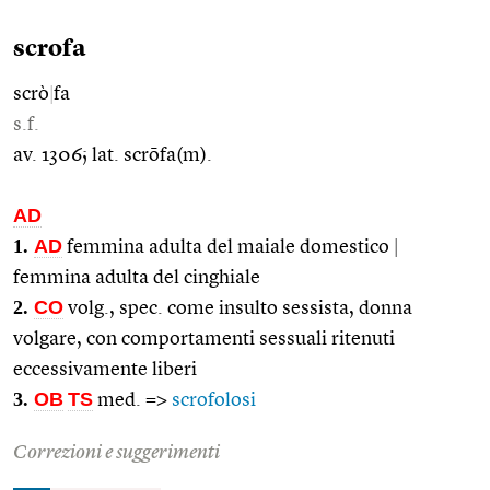
scrofa
scrò
|
fa
s.f.
av. 1306; lat. scrōfa(m).
AD
1.
AD
femmina adulta del maiale domestico
|
femmina adulta del cinghiale
2.
CO
volg., spec. come insulto sessista, donna
volgare, con comportamenti sessuali ritenuti
eccessivamente liberi
3.
OB
TS
med. =>
scrofolosi
Correzioni e suggerimenti