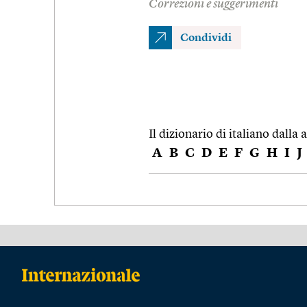
Correzioni e suggerimenti
Condividi
Il dizionario di italiano dalla a
A
B
C
D
E
F
G
H
I
J