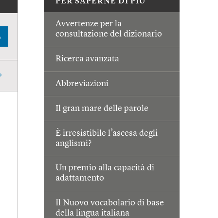
PER SAPERNE DI PIÙ
Avvertenze per la
consultazione del dizionario
A
Ricerca avanzata
Abbreviazioni
Il gran mare delle parole
È irresistibile l’ascesa degli
anglismi?
Un premio alla capacità di
adattamento
Il Nuovo vocabolario di base
della lingua italiana