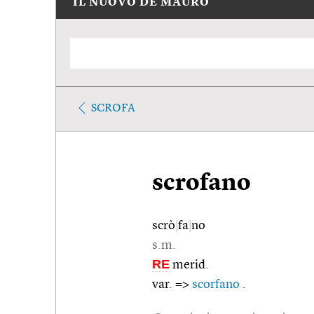
IL NUOVO DE MAURO
SCROFA
scrofano
scrò
|
fa
|
no
s.m.
RE
merid.
var. =>
scorfano
.