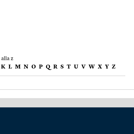
 alla z
K
L
M
N
O
P
Q
R
S
T
U
V
W
X
Y
Z