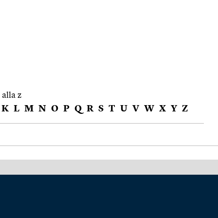
 alla z
K
L
M
N
O
P
Q
R
S
T
U
V
W
X
Y
Z