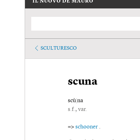
IL NUOVO DE MAURO
SCULTURESCO
scuna
scù
|
na
s.f., var.
=>
schooner
.