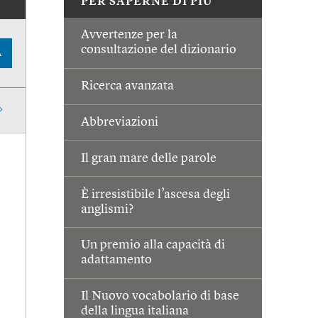
PER SAPERNE DI PIÙ
Avvertenze per la
consultazione del dizionario
A
Ricerca avanzata
Abbreviazioni
Il gran mare delle parole
È irresistibile l’ascesa degli
anglismi?
Un premio alla capacità di
adattamento
Il Nuovo vocabolario di base
della lingua italiana