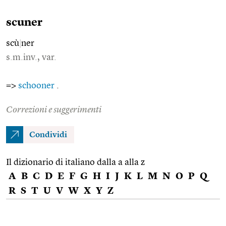
scuner
scù
|
ner
s.m.inv., var.
=>
schooner
.
Correzioni e suggerimenti
Condividi
Il dizionario di italiano dalla a alla z
A
B
C
D
E
F
G
H
I
J
K
L
M
N
O
P
Q
R
S
T
U
V
W
X
Y
Z