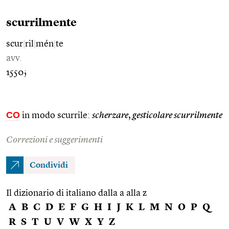
scurrilmente
scur
|
ril
|
mén
|
te
avv.
1550;
CO
in modo scurrile:
scherzare
,
gesticolare scurrilmente
Correzioni e suggerimenti
Condividi
Il dizionario di italiano dalla a alla z
A
B
C
D
E
F
G
H
I
J
K
L
M
N
O
P
Q
R
S
T
U
V
W
X
Y
Z