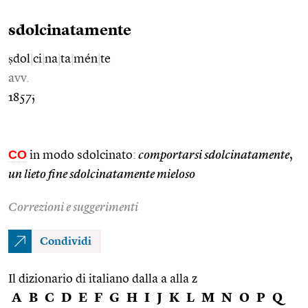
sdolcinatamente
ṣdol
|
ci
|
na
|
ta
|
mén
|
te
avv.
1857;
CO
in modo sdolcinato:
comportarsi sdolcinatamente
,
un lieto fine sdolcinatamente mieloso
Correzioni e suggerimenti
Condividi
Il dizionario di italiano dalla a alla z
A
B
C
D
E
F
G
H
I
J
K
L
M
N
O
P
Q