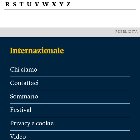
R
S
T
U
V
W
X
Y
Z
PUBBLICITÀ
Chi siamo
Contattaci
Sommario
Festival
Privacy e cookie
Video