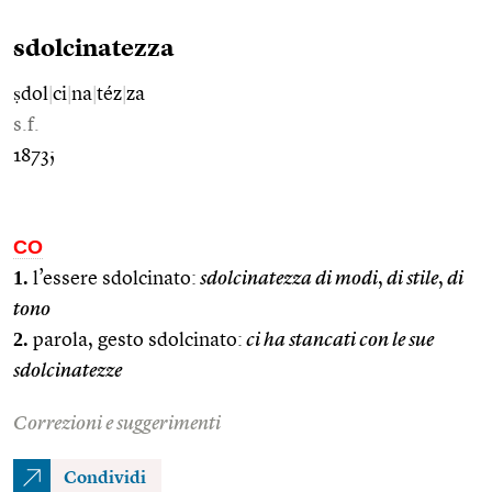
sdolcinatezza
ṣdol
|
ci
|
na
|
téz
|
za
s.f.
1873;
CO
1.
l’essere sdolcinato:
sdolcinatezza di modi
,
di stile
,
di
tono
2.
parola, gesto sdolcinato:
ci ha stancati con le sue
sdolcinatezze
Correzioni e suggerimenti
Condividi