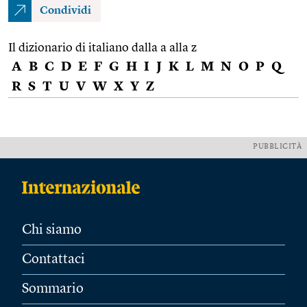
Condividi
Il dizionario di italiano dalla a alla z
A
B
C
D
E
F
G
H
I
J
K
L
M
N
O
P
Q
R
S
T
U
V
W
X
Y
Z
PUBBLICITÀ
Chi siamo
Contattaci
Sommario