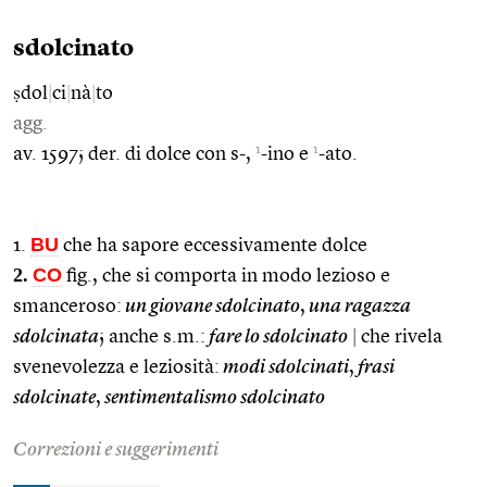
sdolcinato
ṣdol
|
ci
|
nà
|
to
agg.
1
1
av. 1597; der. di dolce con s-,
-ino e
-ato.
BU
1.
che ha sapore eccessivamente dolce
2.
CO
fig., che si comporta in modo lezioso e
smanceroso:
un giovane sdolcinato
,
una ragazza
sdolcinata
; anche s.m.:
fare lo sdolcinato
|
che rivela
svenevolezza e leziosità:
modi sdolcinati
,
frasi
sdolcinate
,
sentimentalismo sdolcinato
Correzioni e suggerimenti