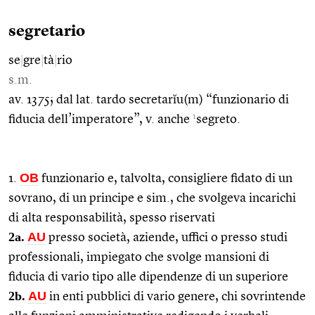
segretario
se
|
gre
|
tà
|
rio
s.m.
av. 1375; dal lat. tardo secretarĭu(m) “funzionario di
1
fiducia dell’imperatore”, v. anche
segreto.
OB
1.
funzionario e, talvolta, consigliere fidato di un
sovrano, di un principe e sim., che svolgeva incarichi
di alta responsabilità, spesso riservati
2a.
AU
presso società, aziende, uffici o presso studi
professionali, impiegato che svolge mansioni di
fiducia di vario tipo alle dipendenze di un superiore
2b.
AU
in enti pubblici di vario genere, chi sovrintende