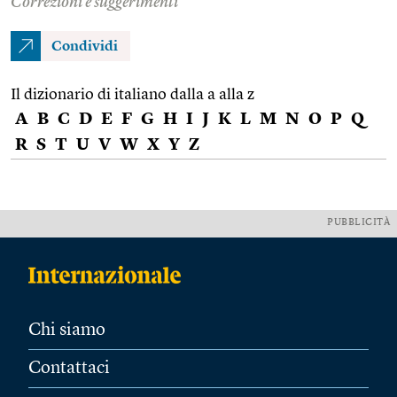
Correzioni e suggerimenti
Condividi
Il dizionario di italiano dalla a alla z
A
B
C
D
E
F
G
H
I
J
K
L
M
N
O
P
Q
R
S
T
U
V
W
X
Y
Z
PUBBLICITÀ
Chi siamo
Contattaci