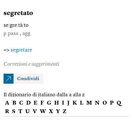
segretato
se
|
gre
|
tà
|
to
p.pass., agg.
=>
segretare
Correzioni e suggerimenti
Condividi
Il dizionario di italiano dalla a alla z
A
B
C
D
E
F
G
H
I
J
K
L
M
N
O
P
Q
R
S
T
U
V
W
X
Y
Z