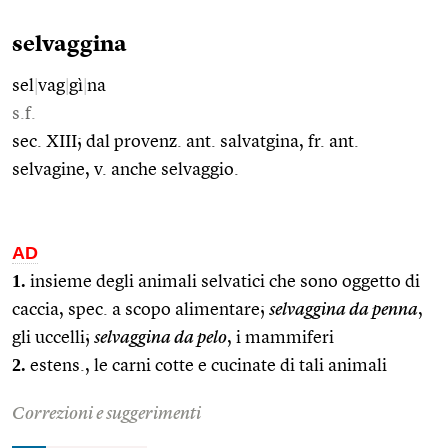
selvaggina
sel
|
vag
|
gì
|
na
s.f.
sec. XIII; dal provenz. ant. salvatgina, fr. ant.
selvagine, v. anche selvaggio.
AD
1.
insieme degli animali selvatici che sono oggetto di
caccia, spec. a scopo alimentare;
selvaggina da penna
,
gli uccelli;
selvaggina da pelo
, i mammiferi
2.
estens., le carni cotte e cucinate di tali animali
Correzioni e suggerimenti