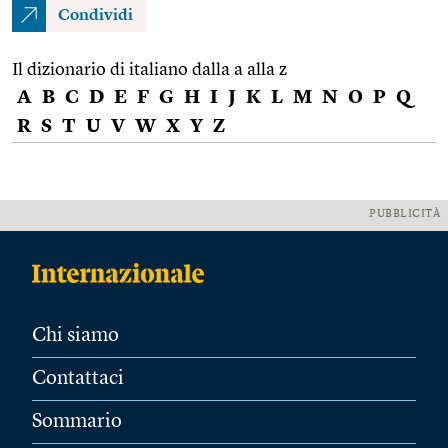
Condividi
Il dizionario di italiano dalla a alla z
A
B
C
D
E
F
G
H
I
J
K
L
M
N
O
P
Q
R
S
T
U
V
W
X
Y
Z
PUBBLICITÀ
Chi siamo
Contattaci
Sommario