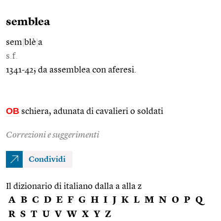
semblea
sem
|
blè
|
a
s.f.
1341-42; da assemblea con aferesi.
OB
schiera, adunata di cavalieri o soldati
Correzioni e suggerimenti
Condividi
Il dizionario di italiano dalla a alla z
A
B
C
D
E
F
G
H
I
J
K
L
M
N
O
P
Q
R
S
T
U
V
W
X
Y
Z