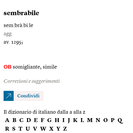
sembrabile
sem
|
brà
|
bi
|
le
agg.
av. 1295;
OB
somigliante, simile
Correzioni e suggerimenti
Condividi
Il dizionario di italiano dalla a alla z
A
B
C
D
E
F
G
H
I
J
K
L
M
N
O
P
Q
R
S
T
U
V
W
X
Y
Z