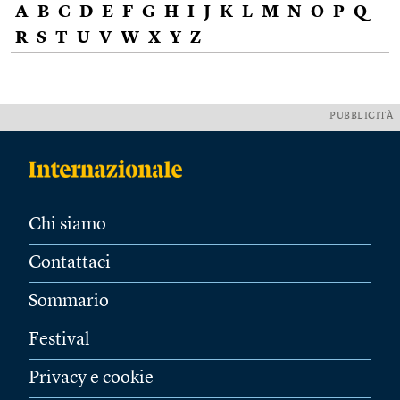
A
B
C
D
E
F
G
H
I
J
K
L
M
N
O
P
Q
R
S
T
U
V
W
X
Y
Z
PUBBLICITÀ
Chi siamo
Contattaci
Sommario
Festival
Privacy e cookie