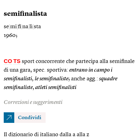
semifinalista
se
|
mi
|
fi
|
na
|
lì
|
sta
1960;
CO
TS
sport concorrente che partecipa alla semifinale
di una gara, spec. sportiva:
entrano in campo i
semifinalisti
,
le semifinaliste
; anche agg.:
squadre
semifinaliste
,
atleti semifinalisti
Correzioni e suggerimenti
Condividi
Il dizionario di italiano dalla a alla z