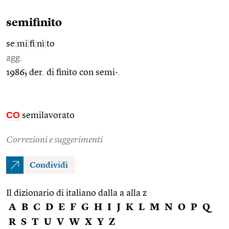
semifinito
se
|
mi
|
fi
|
nì
|
to
agg.
1986; der. di finito con semi-.
CO
semilavorato
Correzioni e suggerimenti
Condividi
Il dizionario di italiano dalla a alla z
A
B
C
D
E
F
G
H
I
J
K
L
M
N
O
P
Q
R
S
T
U
V
W
X
Y
Z