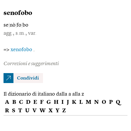
senofobo
se
|
nò
|
fo
|
bo
agg., s.m., var.
=>
xenofobo
.
Correzioni e suggerimenti
Condividi
Il dizionario di italiano dalla a alla z
A
B
C
D
E
F
G
H
I
J
K
L
M
N
O
P
Q
R
S
T
U
V
W
X
Y
Z