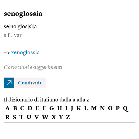
senoglossia
se
|
no
|
glos
|
sì
|
a
s.f., var.
=>
xenoglossia
.
Correzioni e suggerimenti
Condividi
Il dizionario di italiano dalla a alla z
A
B
C
D
E
F
G
H
I
J
K
L
M
N
O
P
Q
R
S
T
U
V
W
X
Y
Z