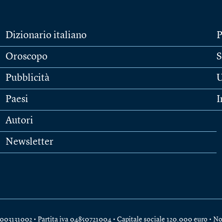
Dizionario italiano
P
Oroscopo
S
Pubblicità
U
Paesi
I
Autori
Newsletter
e 04003131002 • Partita iva 04850721004 • Capitale sociale 120.000 euro •
No