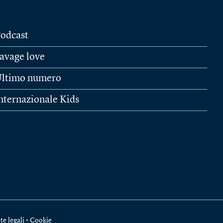
odcast
avage love
ltimo numero
nternazionale Kids
te legali
•
Cookie