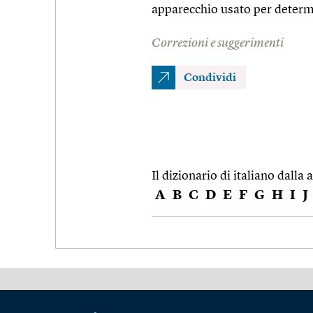
apparecchio usato per determi
Correzioni e suggerimenti
Condividi
Il dizionario di italiano dalla a
A
B
C
D
E
F
G
H
I
J