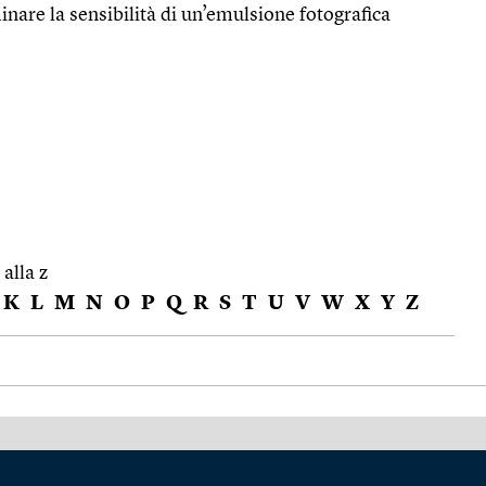
nare la sensibilità di un’emulsione fotografica
 alla z
K
L
M
N
O
P
Q
R
S
T
U
V
W
X
Y
Z