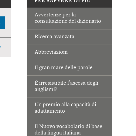
PER SAPERNE DI PIÙ
Avvertenze per la
consultazione del dizionario
A
Ricerca avanzata
Abbreviazioni
Il gran mare delle parole
È irresistibile l’ascesa degli
anglismi?
Un premio alla capacità di
adattamento
Il Nuovo vocabolario di base
della lingua italiana