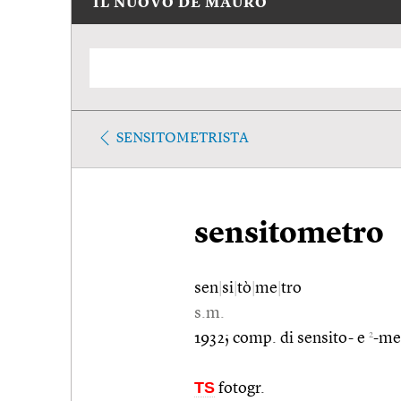
IL NUOVO DE MAURO
SENSITOMETRISTA
sensitometro
sen
|
si
|
tò
|
me
|
tro
s.m.
2
1932; comp. di sensito- e
-me
TS
fotogr.