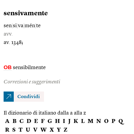
sensivamente
sen
|
si
|
va
|
mén
|
te
avv.
av. 1348;
OB
sensibilmente
Correzioni e suggerimenti
Condividi
Il dizionario di italiano dalla a alla z
A
B
C
D
E
F
G
H
I
J
K
L
M
N
O
P
Q
R
S
T
U
V
W
X
Y
Z