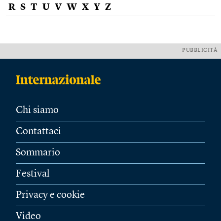
R
S
T
U
V
W
X
Y
Z
PUBBLICITÀ
Chi siamo
Contattaci
Sommario
Festival
Privacy e cookie
Video