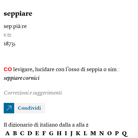
seppiare
sep
|
pià
|
re
v.tr.
1873;
CO
levigare, lucidare con l’osso di seppia o sim.:
seppiare cornici
Correzioni e suggerimenti
Condividi
Il dizionario di italiano dalla a alla z
A
B
C
D
E
F
G
H
I
J
K
L
M
N
O
P
Q