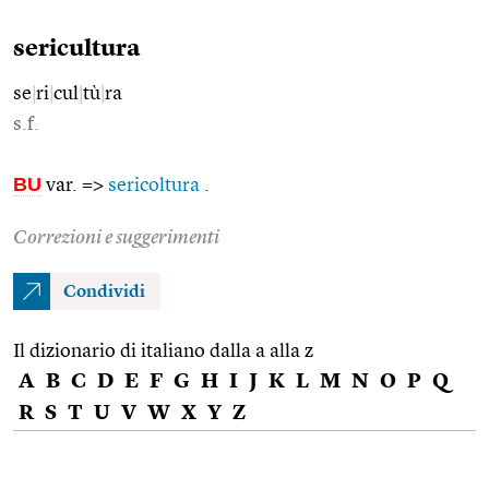
sericultura
se
|
ri
|
cul
|
tù
|
ra
s.f.
BU
var. =>
sericoltura
.
Correzioni e suggerimenti
Condividi
Il dizionario di italiano dalla a alla z
A
B
C
D
E
F
G
H
I
J
K
L
M
N
O
P
Q
R
S
T
U
V
W
X
Y
Z