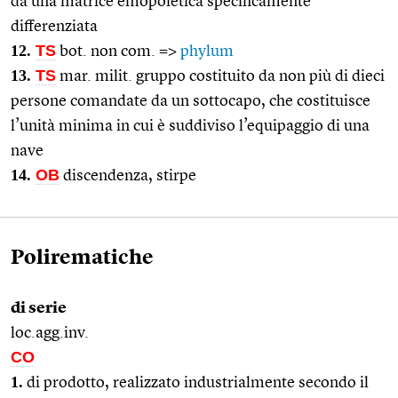
da una matrice emopoietica specificamente
differenziata
12.
TS
bot. non com. =>
phylum
13.
TS
mar. milit. gruppo costituito da non più di dieci
persone comandate da un sottocapo, che costituisce
l’unità minima in cui è suddiviso l’equipaggio di una
nave
14.
OB
discendenza, stirpe
Polirematiche
di serie
loc.agg.inv.
CO
1.
di prodotto, realizzato industrialmente secondo il