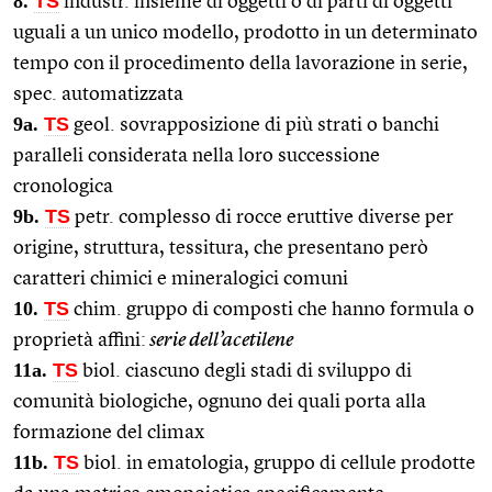
8.
TS
industr. insieme di oggetti o di parti di oggetti
uguali a un unico modello, prodotto in un determinato
tempo con il procedimento della lavorazione in serie,
spec. automatizzata
9a.
TS
geol. sovrapposizione di più strati o banchi
paralleli considerata nella loro successione
cronologica
9b.
TS
petr. complesso di rocce eruttive diverse per
origine, struttura, tessitura, che presentano però
caratteri chimici e mineralogici comuni
10.
TS
chim. gruppo di composti che hanno formula o
proprietà affini:
serie dell’acetilene
1
1a.
TS
biol. ciascuno degli stadi di sviluppo di
comunità biologiche, ognuno dei quali porta alla
formazione del climax
11b.
TS
biol. in ematologia, gruppo di cellule prodotte