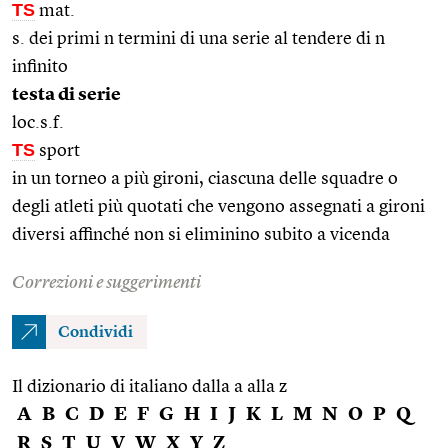
TS
mat.
s. dei primi n termini di una serie al tendere di n
infinito
testa di serie
loc.s.f.
TS
sport
in un torneo a più gironi, ciascuna delle squadre o
degli atleti più quotati che vengono assegnati a gironi
diversi affinché non si eliminino subito a vicenda
Correzioni e suggerimenti
Condividi
Il dizionario di italiano dalla a alla z
A
B
C
D
E
F
G
H
I
J
K
L
M
N
O
P
Q
R
S
T
U
V
W
X
Y
Z