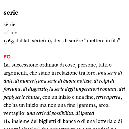
serie
sè
|
rie
s.f.inv.
1563; dal lat. sĕrĭe(m), der. di serĕre “mettere in fila”.
FO
1a.
successione ordinata di cose, persone, fatti o
argomenti, che siano in relazione tra loro:
una serie di
dati
,
di numeri
;
una serie di buone notizie
,
di colpi di
fortuna
,
di disgrazie
;
la serie degli imperatori romani
,
dei
papi
;
serie chiusa
, con un inizio e una fine,
serie aperta
,
che ha un inizio ma non una fine
|
gamma, arco,
ventaglio:
una serie di possibilità
,
di ipotesi
1b.
insieme dei biglietti di banca o di una lotteria o di