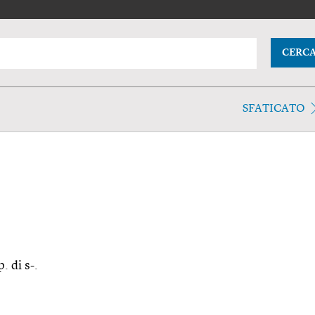
CERC
SFATICATO
. di s-.