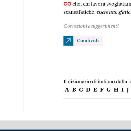
CO
che, chi lavora svogliatam
scansafatiche:
essere uno sfati
Correzioni e suggerimenti
Condividi
Il dizionario di italiano dalla a
A
B
C
D
E
F
G
H
I
J