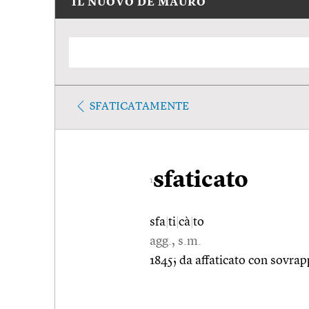
IL NUOVO DE MAURO
SFATICATAMENTE
sfaticato
1
sfa
|
ti
|
cà
|
to
agg., s.m.
1845; da affaticato con sovrapp