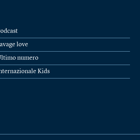
odcast
avage love
ltimo numero
nternazionale Kids