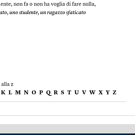
ente, non fa o non ha voglia di fare nulla,
cato
,
uno studente
,
un ragazzo sfaticato
 alla z
K
L
M
N
O
P
Q
R
S
T
U
V
W
X
Y
Z