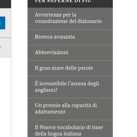
PER SAPERNE DI PIÙ
Avvertenze per la
consultazione del dizionario
A
Ricerca avanzata
Abbreviazioni
Il gran mare delle parole
È irresistibile l’ascesa degli
anglismi?
Un premio alla capacità di
adattamento
Il Nuovo vocabolario di base
della lingua italiana