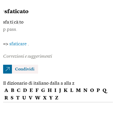
sfaticato
2
sfa
|
ti
|
cà
|
to
p.pass.
=>
sfaticare
.
Correzioni e suggerimenti
Condividi
Il dizionario di italiano dalla a alla z
A
B
C
D
E
F
G
H
I
J
K
L
M
N
O
P
Q
R
S
T
U
V
W
X
Y
Z