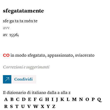
sfegatatamente
sfe
|
ga
|
ta
|
ta
|
mén
|
te
avv.
av. 1556;
CO
in modo sfegatato, appassionato, sviscerato
Correzioni e suggerimenti
Condividi
Il dizionario di italiano dalla a alla z
A
B
C
D
E
F
G
H
I
J
K
L
M
N
O
P
Q
R
S
T
U
V
W
X
Y
Z