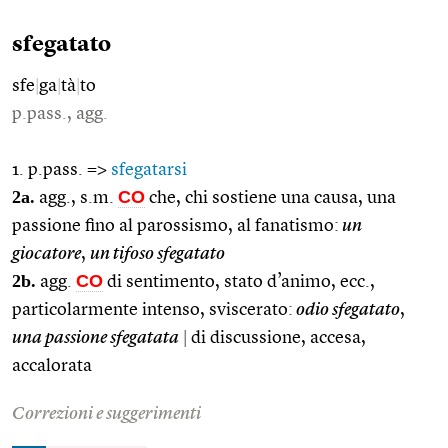
sfegatato
sfe
|
ga
|
tà
|
to
p.pass., agg.
1. p.pass. =>
sfegatarsi
2a.
CO
agg., s.m.
che, chi sostiene una causa, una
passione fino al parossismo, al fanatismo:
un
giocatore
,
un tifoso sfegatato
2b.
CO
agg.
di sentimento, stato d’animo, ecc.,
particolarmente intenso, sviscerato:
odio sfegatato
,
una passione sfegatata
|
di discussione, accesa,
accalorata
Correzioni e suggerimenti