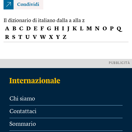
Condividi
Il dizionario di italiano dalla a alla z
A
B
C
D
E
F
G
H
I
J
K
L
M
N
O
P
Q
R
S
T
U
V
W
X
Y
Z
PUBBLICITÀ
Chi siamo
Contattaci
Sommario