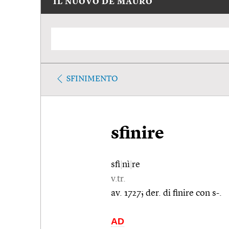
IL NUOVO DE MAURO
SFINIMENTO
sfinire
sfi
|
nì
|
re
v.tr.
av. 1727; der. di finire con s-.
AD