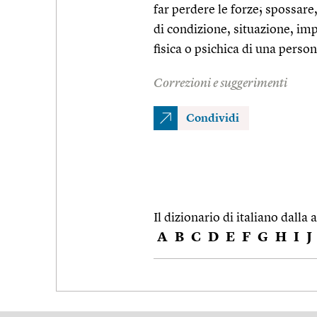
far perdere le forze; spossare
di condizione, situazione, im
fisica o psichica di una person
Correzioni e suggerimenti
Condividi
Il dizionario di italiano dalla a
A
B
C
D
E
F
G
H
I
J