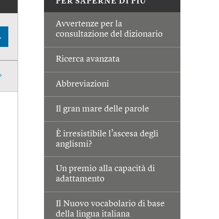
PER SAPERNE DI PIÙ
Avvertenze per la
consultazione del dizionario
A
Ricerca avanzata
Abbreviazioni
Il gran mare delle parole
È irresistibile l’ascesa degli
anglismi?
Un premio alla capacità di
adattamento
Il Nuovo vocabolario di base
della lingua italiana