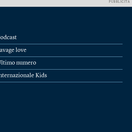
PUBBLICITÀ
odcast
avage love
ltimo numero
nternazionale Kids