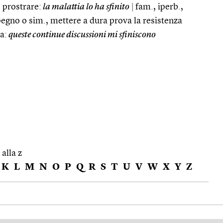
, prostrare:
la malattia lo ha sfinito
|
fam., iperb.,
pegno o sim., mettere a dura prova la resistenza
a:
queste continue discussioni mi sfiniscono
 alla z
K
L
M
N
O
P
Q
R
S
T
U
V
W
X
Y
Z