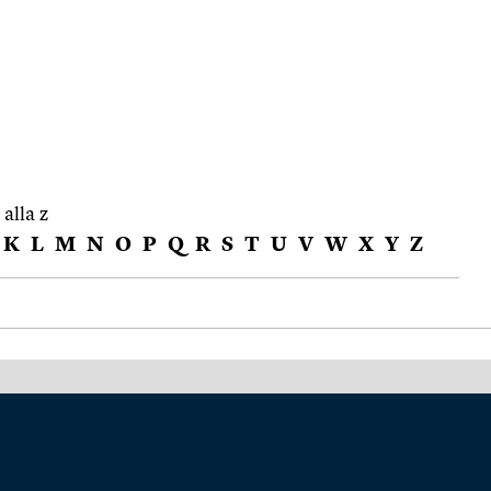
 alla z
K
L
M
N
O
P
Q
R
S
T
U
V
W
X
Y
Z