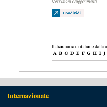
Correzioni e suggerimenti
Condividi
Il dizionario di italiano dalla a
A
B
C
D
E
F
G
H
I
J