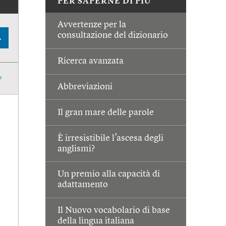
PER SAPERNE DI PIÙ
Avvertenze per la
consultazione del dizionario
A
Ricerca avanzata
Abbreviazioni
Il gran mare delle parole
È irresistibile l’ascesa degli
anglismi?
Un premio alla capacità di
adattamento
Il Nuovo vocabolario di base
della lingua italiana