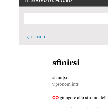
IL NUOVO DE MAURO
SFINIRE
sfinirsi
sfi
|
nìr
|
si
v.pronom.intr.
CO
giungere allo stremo delle 