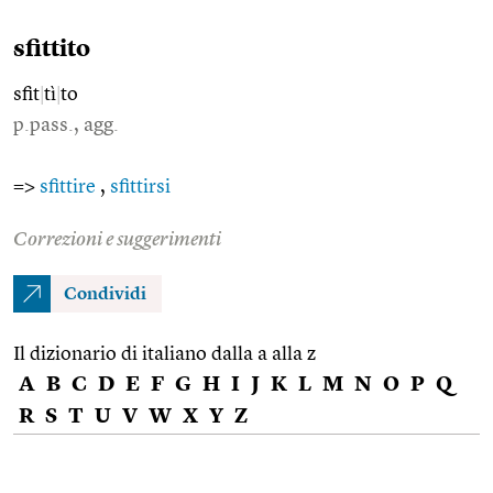
sfittito
sfit
|
tì
|
to
p.pass., agg.
=>
sfittire
,
sfittirsi
Correzioni e suggerimenti
Condividi
Il dizionario di italiano dalla a alla z
A
B
C
D
E
F
G
H
I
J
K
L
M
N
O
P
Q
R
S
T
U
V
W
X
Y
Z