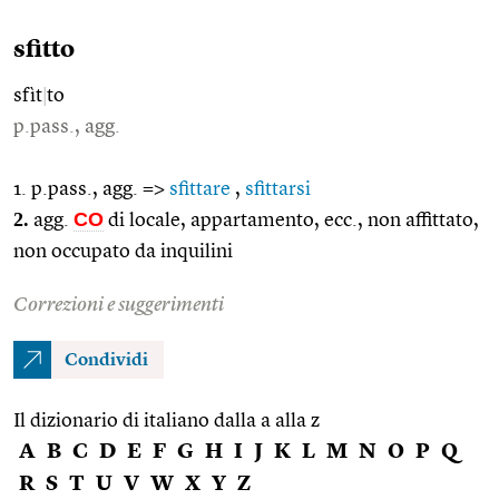
sfitto
sfìt
|
to
p.pass., agg.
1. p.pass., agg. =>
sfittare
,
sfittarsi
2.
CO
agg.
di locale, appartamento, ecc., non affittato,
non occupato da inquilini
Correzioni e suggerimenti
Condividi
Il dizionario di italiano dalla a alla z
A
B
C
D
E
F
G
H
I
J
K
L
M
N
O
P
Q
R
S
T
U
V
W
X
Y
Z