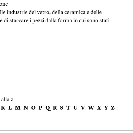
one
lle industrie del vetro, della ceramica e delle
 di staccare i pezzi dalla forma in cui sono stati
 alla z
K
L
M
N
O
P
Q
R
S
T
U
V
W
X
Y
Z