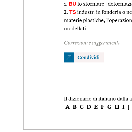
BU
1.
lo sformare
|
deformazi
2.
TS
industr. in fonderia o ne
materie plastiche, l’operazione
modellati
Correzioni e suggerimenti
Condividi
Il dizionario di italiano dalla a
A
B
C
D
E
F
G
H
I
J