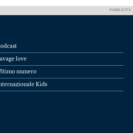
PUBBLICITÀ
odcast
avage love
ltimo numero
nternazionale Kids