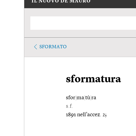
IL NUOVO DE MAURO
SFORMATO
sformatura
sfor
|
ma
|
tù
|
ra
s.f.
1891 nell'accez. 2;