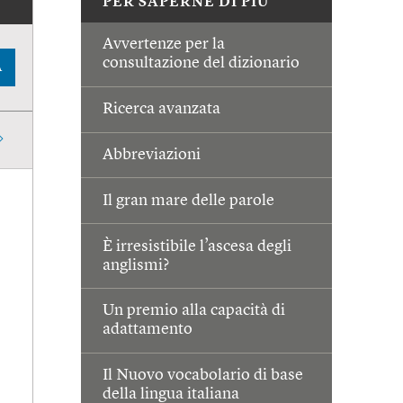
PER SAPERNE DI PIÙ
Avvertenze per la
consultazione del dizionario
A
Ricerca avanzata
Abbreviazioni
Il gran mare delle parole
È irresistibile l’ascesa degli
anglismi?
Un premio alla capacità di
adattamento
Il Nuovo vocabolario di base
della lingua italiana