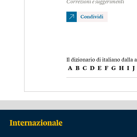
Correzioni e suggerimenti
Condividi
Il dizionario di italiano dalla a
A
B
C
D
E
F
G
H
I
J