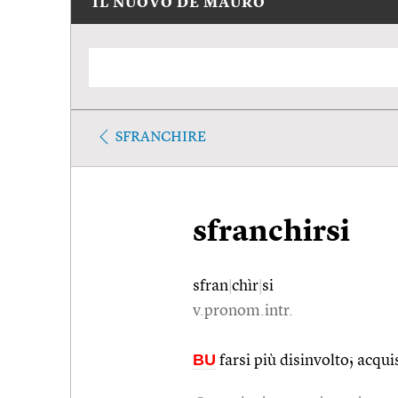
IL NUOVO DE MAURO
SFRANCHIRE
sfranchirsi
sfran
|
chìr
|
si
v.pronom.intr.
BU
farsi più disinvolto; acqu