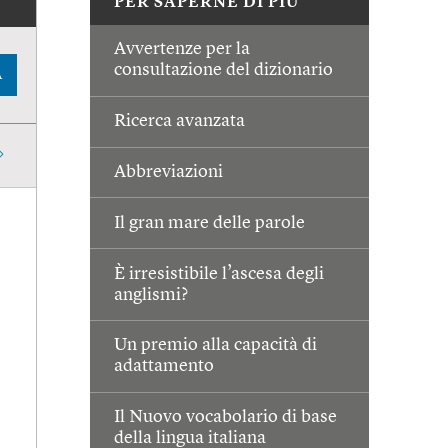
PER SAPERNE DI PIÙ
Avvertenze per la
consultazione del dizionario
A
Ricerca avanzata
Abbreviazioni
Il gran mare delle parole
È irresistibile l’ascesa degli
anglismi?
Un premio alla capacità di
adattamento
Il Nuovo vocabolario di base
della lingua italiana