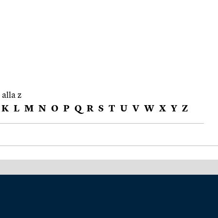
 alla z
K
L
M
N
O
P
Q
R
S
T
U
V
W
X
Y
Z