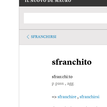
IL NUOVO DE MAURO
SFRANCHIRSI
sfranchito
sfran
|
chì
|
to
p.pass., agg.
=>
sfranchire
,
sfranchirsi