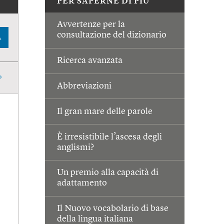
PER SAPERNE DI PIÙ
Avvertenze per la
consultazione del dizionario
A
Ricerca avanzata
Abbreviazioni
Il gran mare delle parole
È irresistibile l’ascesa degli
anglismi?
Un premio alla capacità di
adattamento
Il Nuovo vocabolario di base
della lingua italiana