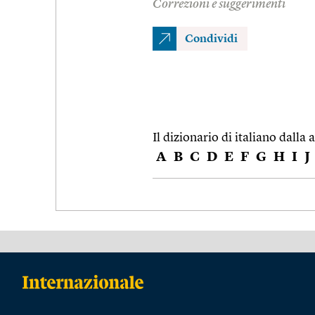
Correzioni e suggerimenti
Condividi
Il dizionario di italiano dalla a
A
B
C
D
E
F
G
H
I
J