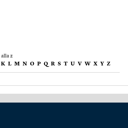
 alla z
K
L
M
N
O
P
Q
R
S
T
U
V
W
X
Y
Z