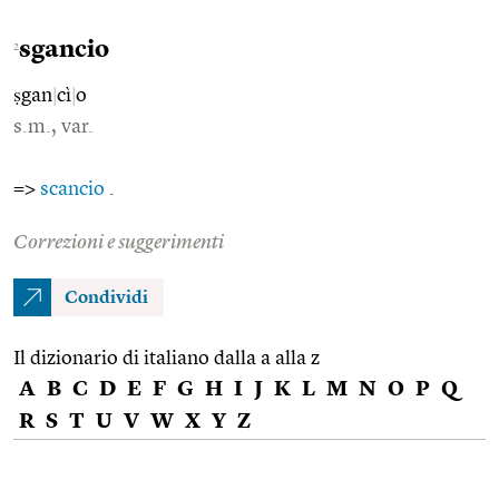
sgancio
2
ṣgan
|
cì
|
o
s.m., var.
=>
scancio
.
Correzioni e suggerimenti
Condividi
Il dizionario di italiano dalla a alla z
A
B
C
D
E
F
G
H
I
J
K
L
M
N
O
P
Q
R
S
T
U
V
W
X
Y
Z