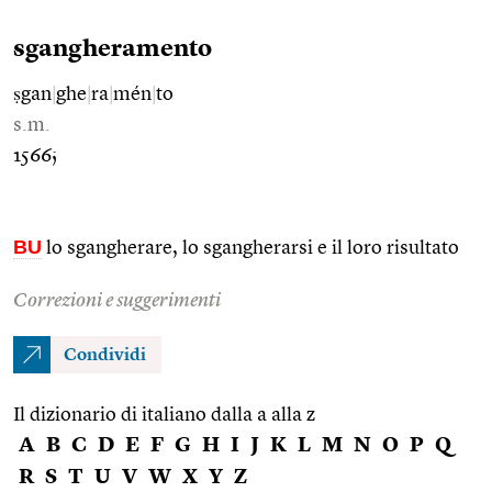
sgangheramento
ṣgan
|
ghe
|
ra
|
mén
|
to
s.m.
1566;
BU
lo sgangherare, lo sgangherarsi e il loro risultato
Correzioni e suggerimenti
Condividi
Il dizionario di italiano dalla a alla z
A
B
C
D
E
F
G
H
I
J
K
L
M
N
O
P
Q
R
S
T
U
V
W
X
Y
Z