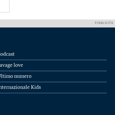
PUBBLICITÀ
odcast
avage love
ltimo numero
nternazionale Kids