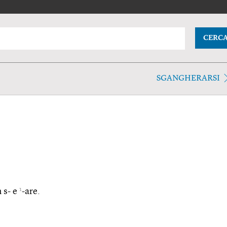
CERC
SGANGHERARSI
1
 s- e
-are.