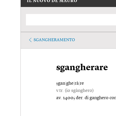
IL NUOVO DE MAURO
SGANGHERAMENTO
sgangherare
ṣgan
|
ghe
|
rà
|
re
v.tr. (io sgànghero)
av. 1400; der. di ganghero con