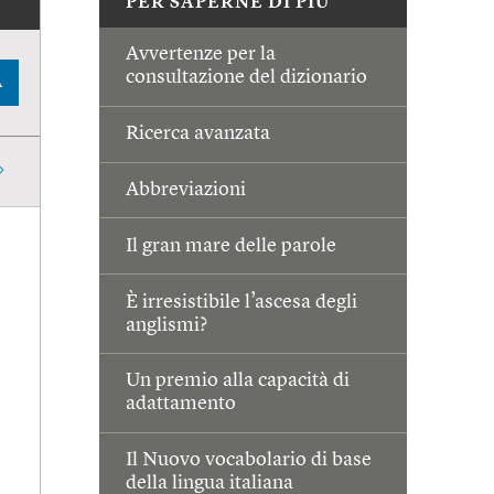
PER SAPERNE DI PIÙ
Avvertenze per la
consultazione del dizionario
A
Ricerca avanzata
Abbreviazioni
Il gran mare delle parole
È irresistibile l’ascesa degli
anglismi?
Un premio alla capacità di
adattamento
Il Nuovo vocabolario di base
della lingua italiana