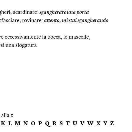
gheri, scardinare:
sgangherare una porta
fasciare, rovinare:
attento, mi stai sgangherando
re eccessivamente la bocca, le mascelle,
rsi una slogatura
 alla z
K
L
M
N
O
P
Q
R
S
T
U
V
W
X
Y
Z