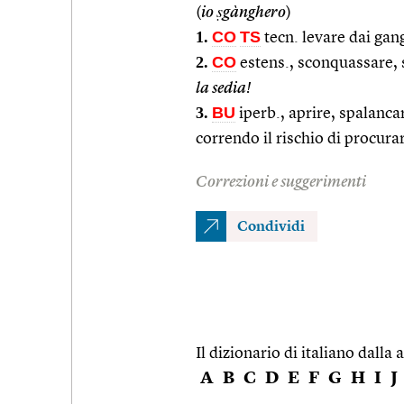
(
io ṣgànghero
)
1.
CO
TS
tecn. levare dai gan
2.
CO
estens., sconquassare, s
la sedia!
3.
BU
iperb., aprire, spalanca
correndo il rischio di procura
Correzioni e suggerimenti
Condividi
Il dizionario di italiano dalla a
A
B
C
D
E
F
G
H
I
J