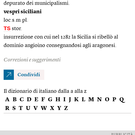
depurato dei municipalismi.
vespri siciliani
loc.s.m.pl.
TS
stor.
insurrezione con cui nel 1282 la Sicilia si ribellò al
dominio angioino consegnandosi agli aragonesi.
Correzioni e suggerimenti
Condividi
Il dizionario di italiano dalla a alla z
A
B
C
D
E
F
G
H
I
J
K
L
M
N
O
P
Q
R
S
T
U
V
W
X
Y
Z
PUBBLICITÀ