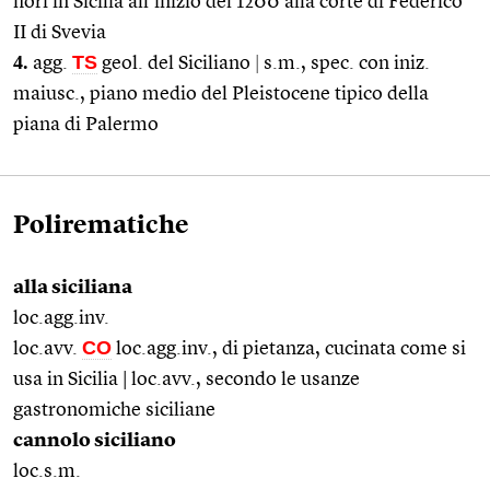
fiorì in Sicilia all’inizio del 1200 alla corte di Federico
II di Svevia
4.
TS
agg.
geol. del Siciliano
|
s.m., spec. con iniz.
maiusc., piano medio del Pleistocene tipico della
piana di Palermo
Polirematiche
alla siciliana
loc.agg.inv.
CO
loc.avv.
loc.agg.inv., di pietanza, cucinata come si
usa in Sicilia | loc.avv., secondo le usanze
gastronomiche siciliane
cannolo siciliano
loc.s.m.