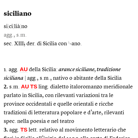
siciliano
si
|
ci
|
lià
|
no
agg., s.m.
1
sec. XIII; der. di Sicilia con
-ano.
AU
1. agg.
della Sicilia:
arance siciliane
,
tradizione
siciliana
|
agg., s.m., nativo o abitante della Sicilia
2.
AU
TS
s.m.
ling. dialetto italoromanzo meridionale
parlato in Sicilia, con rilevanti variazioni tra le
province occidentali e quelle orientali e ricche
tradizioni di letteratura popolare e d’arte, rilevanti
spec. nella poesia e nel teatro
3.
TS
agg.
lett. relativo al movimento letterario che