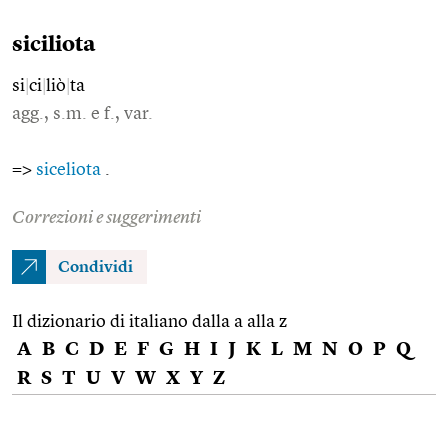
siciliota
si
|
ci
|
liò
|
ta
agg., s.m. e f., var.
=>
siceliota
.
Correzioni e suggerimenti
Condividi
Il dizionario di italiano dalla a alla z
A
B
C
D
E
F
G
H
I
J
K
L
M
N
O
P
Q
R
S
T
U
V
W
X
Y
Z