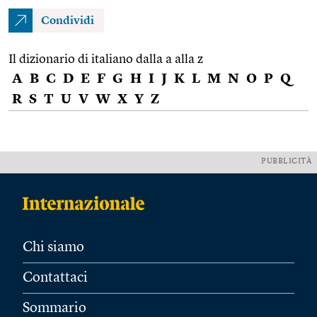
Condividi
Il dizionario di italiano dalla a alla z
A
B
C
D
E
F
G
H
I
J
K
L
M
N
O
P
Q
R
S
T
U
V
W
X
Y
Z
PUBBLICITÀ
Chi siamo
Contattaci
Sommario