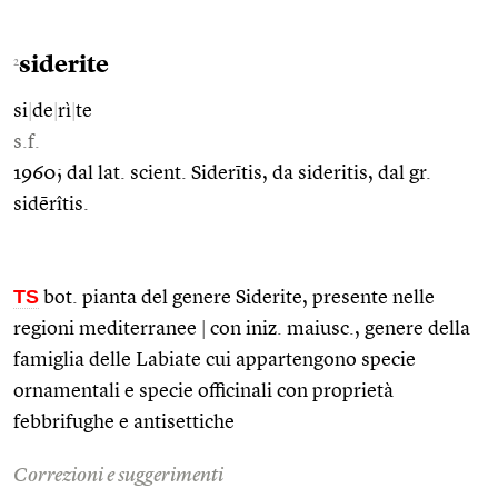
siderite
2
si
|
de
|
rì
|
te
s.f.
1960; dal lat. scient. Siderītis, da sideritis, dal gr.
sidērîtis.
TS
bot. pianta del genere Siderite, presente nelle
regioni mediterranee
|
con iniz. maiusc., genere della
famiglia delle Labiate cui appartengono specie
ornamentali e specie officinali con proprietà
febbrifughe e antisettiche
Correzioni e suggerimenti