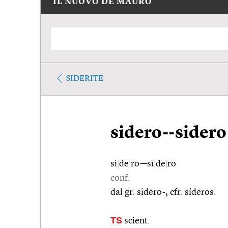
IL NUOVO DE MAURO
SIDERITE
sidero--sidero
sì
|
de
|
ro––sì
|
de
|
ro
conf.
dal gr. sidēro-, cfr. sídēros.
TS
scient.