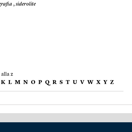
grafia
,
siderolite
 alla z
K
L
M
N
O
P
Q
R
S
T
U
V
W
X
Y
Z