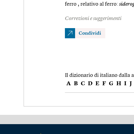
ferro , relativo al ferro:
sidero
Correzioni e suggerimenti
Condividi
Il dizionario di italiano dalla a
A
B
C
D
E
F
G
H
I
J