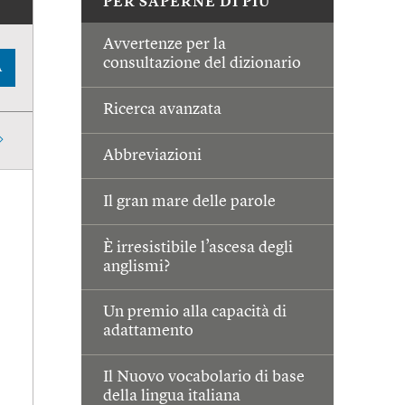
PER SAPERNE DI PIÙ
Avvertenze per la
consultazione del dizionario
A
Ricerca avanzata
Abbreviazioni
Il gran mare delle parole
È irresistibile l’ascesa degli
anglismi?
Un premio alla capacità di
adattamento
Il Nuovo vocabolario di base
della lingua italiana