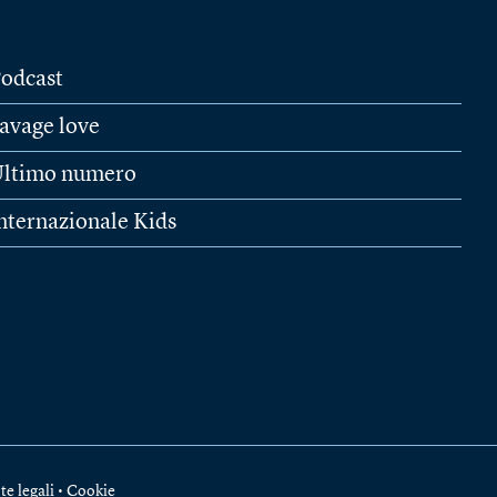
odcast
avage love
ltimo numero
nternazionale Kids
te legali
•
Cookie