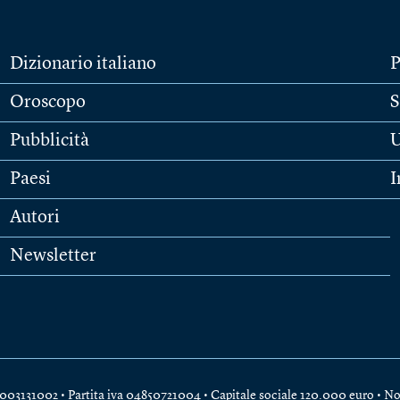
Dizionario italiano
P
Oroscopo
S
Pubblicità
U
Paesi
I
Autori
Newsletter
e 04003131002 • Partita iva 04850721004 • Capitale sociale 120.000 euro •
No