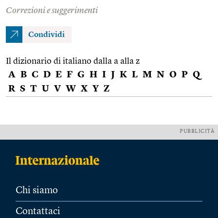
Correzioni e suggerimenti
Condividi
Il dizionario di italiano dalla a alla z
A
B
C
D
E
F
G
H
I
J
K
L
M
N
O
P
Q
R
S
T
U
V
W
X
Y
Z
PUBBLICITÀ
Chi siamo
Contattaci