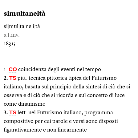
simultaneità
si
|
mul
|
ta
|
ne
|
i
|
tà
s.f.inv.
1831;
CO
1.
coincidenza degli eventi nel tempo
2.
TS
pitt. tecnica pittorica tipica del Futurismo
italiano, basata sul principio della sintesi di ciò che si
osserva e di ciò che si ricorda e sul concetto di luce
come dinamismo
3.
TS
lett. nel Futurismo italiano, programma
compositivo per cui parole e versi sono disposti
figurativamente e non linearmente