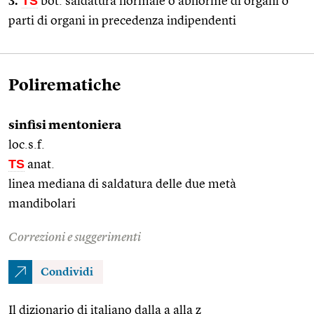
3.
TS
bot. saldatura normale o abnorme di organi o
parti di organi in precedenza indipendenti
Polirematiche
sinfisi mentoniera
loc.s.f.
TS
anat.
linea mediana di saldatura delle due metà
mandibolari
Correzioni e suggerimenti
Condividi
Il dizionario di italiano dalla a alla z