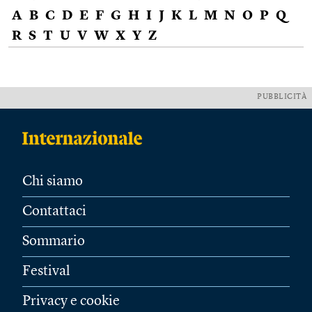
A
B
C
D
E
F
G
H
I
J
K
L
M
N
O
P
Q
R
S
T
U
V
W
X
Y
Z
PUBBLICITÀ
Chi siamo
Contattaci
Sommario
Festival
Privacy e cookie