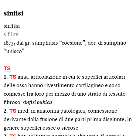
sinfisi
sìn
|
fi
|
ṣi
s.f.inv.
1873; dal gr. súmphusis “coesione”, der. di sumphúō
“unisco”.
TS
1.
TS
anat. articolazione in cui le superfici articolari
delle ossa hanno rivestimento cartilagineo e sono
connesse fra loro per mezzo di uno strato di tessuto
fibroso:
sinfisi pubica
2.
TS
med. in anatomia patologica, connessione
derivante dalla fusione di due parti prima disgiunte, in
genere superfici ossee o sierose