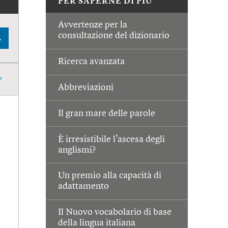
PER SAPERNE DI PIÙ
Avvertenze per la
consultazione del dizionario
A
Ricerca avanzata
Abbreviazioni
Il gran mare delle parole
È irresistibile l’ascesa degli
anglismi?
Un premio alla capacità di
adattamento
Il Nuovo vocabolario di base
della lingua italiana