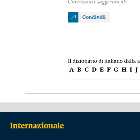
Correzioni e suggerimenti
Condividi
Il dizionario di italiano dalla a
A
B
C
D
E
F
G
H
I
J