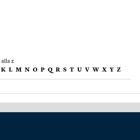
 alla z
K
L
M
N
O
P
Q
R
S
T
U
V
W
X
Y
Z