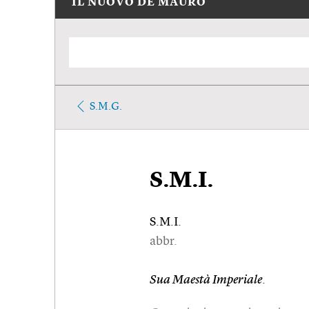
IL NUOVO DE MAURO
S.M.G.
S.M.I.
S.M.I.
abbr.
Sua Maestà Imperiale
.