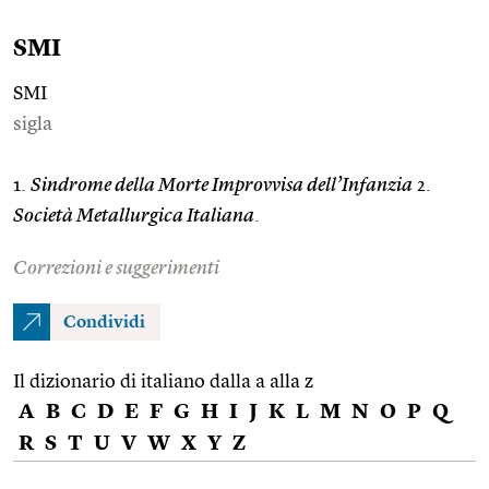
SMI
SMI
sigla
1.
Sindrome della Morte Improvvisa dell’Infanzia
2.
Società Metallurgica Italiana
.
Correzioni e suggerimenti
Condividi
Il dizionario di italiano dalla a alla z
A
B
C
D
E
F
G
H
I
J
K
L
M
N
O
P
Q
R
S
T
U
V
W
X
Y
Z