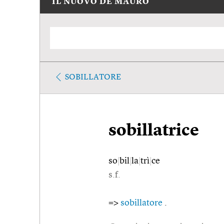
IL NUOVO DE MAURO
SOBILLATORE
sobillatrice
so
|
bil
|
la
|
trì
|
ce
s.f.
=>
sobillatore
.