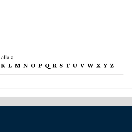
 alla z
K
L
M
N
O
P
Q
R
S
T
U
V
W
X
Y
Z