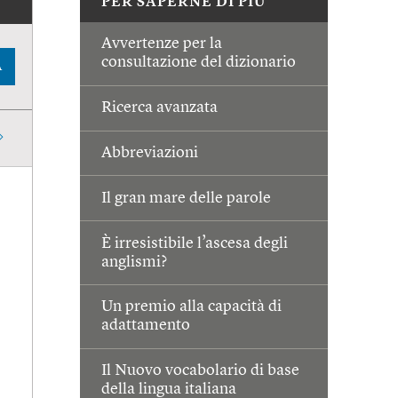
PER SAPERNE DI PIÙ
Avvertenze per la
consultazione del dizionario
A
Ricerca avanzata
Abbreviazioni
Il gran mare delle parole
È irresistibile l’ascesa degli
anglismi?
Un premio alla capacità di
adattamento
Il Nuovo vocabolario di base
della lingua italiana