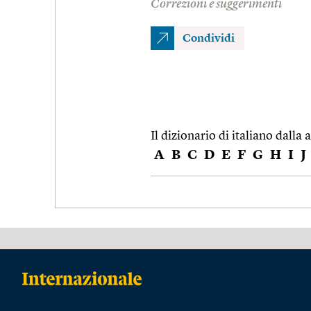
Correzioni e suggerimenti
Condividi
Il dizionario di italiano dalla a
A
B
C
D
E
F
G
H
I
J