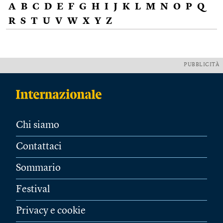
A
B
C
D
E
F
G
H
I
J
K
L
M
N
O
P
Q
R
S
T
U
V
W
X
Y
Z
PUBBLICITÀ
Chi siamo
Contattaci
Sommario
Festival
Privacy e cookie