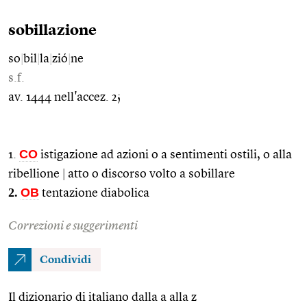
sobillazione
so
|
bil
|
la
|
zió
|
ne
s.f.
av. 1444 nell'accez. 2;
CO
1.
istigazione ad azioni o a sentimenti ostili, o alla
ribellione
|
atto o discorso volto a sobillare
2.
OB
tentazione diabolica
Correzioni e suggerimenti
Condividi
Il dizionario di italiano dalla a alla z